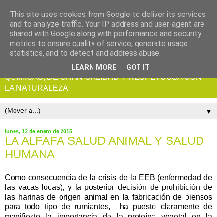
This site uses cookies from Google to deliver its services
and to analyze traffic. Your IP address and user-agent are
shared with Google along with performance and security
metrics to ensure quality of service, generate usage
statistics, and to detect and address abuse.
ALFALFA ECOLOGICA CERTIFICADA, SIN RESIDUOS
LEARN MORE
GOT IT
QUIMICAS, DE GRAN CALIDAD Y RESPETUOSA CON
LA NATURALEZA
▼
lunes, 12 de enero de 2015
LA ALFAFA SALUD ANIMAL Y SALUD
HUMANA
Como consecuencia de la crisis de la EEB (enfermedad de
las vacas locas), y la posterior decisión de prohibición de
las harinas de origen animal en la fabricación de piensos
para todo tipo de rumiantes, ha puesto claramente de
manifiesto la importancia de la proteína vegetal en la