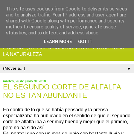
This site uses cookies from Google to deliver its services
and to analyze traffic. Your IP address and user-agent are
shared with Google along with performance and security
metrics to ensure quality of service, generate usage
statistics, and to detect and address abuse.
ALFALFA ECOLOGICA CERTIFICADA, SIN RESIDUOS
LEARN MORE
GOT IT
QUIMICAS, DE GRAN CALIDAD Y RESPETUOSA CON
LA NATURALEZA
▼
martes, 26 de junio de 2018
EL SEGUNDO CORTE DE ALFALFA
NO ES TAN ABUNDANTE
En contra de lo que se había pensado y la prensa
especializaba ha publicado en el sentido de que el segundo
corte de alfalfa iba a ser muy bueno y mejor que el primero,
pero no ha sido así.
Es normal que con un mes de junio con bastante lluvia y