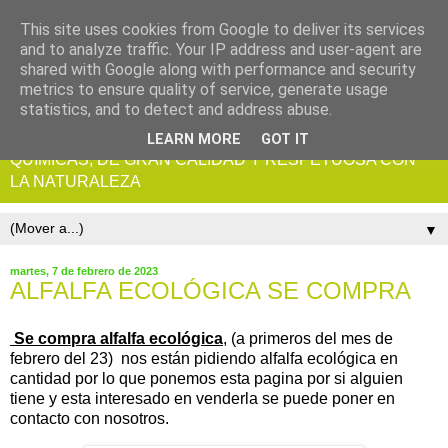
This site uses cookies from Google to deliver its services
and to analyze traffic. Your IP address and user-agent are
shared with Google along with performance and security
metrics to ensure quality of service, generate usage
statistics, and to detect and address abuse.
ALFALFA ECOLOGICA CERTIFICADA, SIN RESIDUOS
LEARN MORE
GOT IT
QUIMICAS, DE GRAN CALIDAD Y RESPETUOSA CON
LA NATURALEZA
▼
martes, 7 de febrero de 2023
ALFALFA ECOLÓGICA SE COMPRA
Se compra alfalfa ecológica
,
(a primeros del mes de
febrero del 23) nos están pidiendo alfalfa ecológica en
cantidad por lo que ponemos esta pagina por si alguien
tiene y esta interesado en venderla se puede poner en
contacto con nosotros.