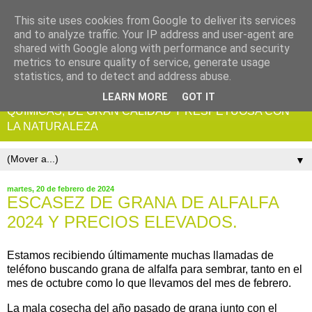
This site uses cookies from Google to deliver its services
and to analyze traffic. Your IP address and user-agent are
shared with Google along with performance and security
metrics to ensure quality of service, generate usage
statistics, and to detect and address abuse.
ALFALFA ECOLOGICA CERTIFICADA, SIN RESIDUOS
LEARN MORE
GOT IT
QUIMICAS, DE GRAN CALIDAD Y RESPETUOSA CON
LA NATURALEZA
▼
martes, 20 de febrero de 2024
ESCASEZ DE GRANA DE ALFALFA
2024 Y PRECIOS ELEVADOS.
Estamos recibiendo últimamente muchas llamadas de
teléfono buscando grana de alfalfa para sembrar, tanto en el
mes de octubre como lo que llevamos del mes de febrero.
La mala cosecha del año pasado de grana junto con el